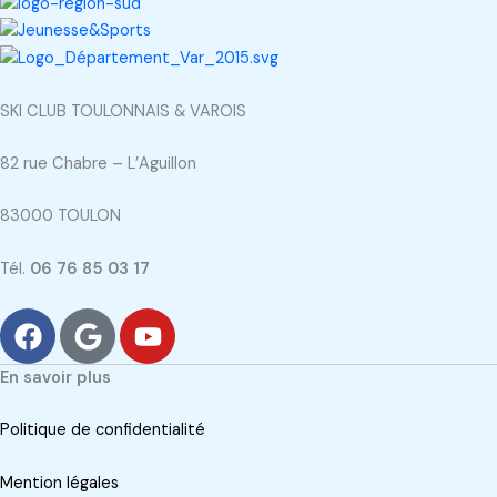
SKI CLUB TOULONNAIS & VAROIS
82 rue Chabre – L’Aguillon
83000 TOULON
Tél.
06 76 85 03 17
F
G
Y
a
o
o
c
o
u
En savoir plus
e
g
t
b
l
u
Politique de confidentialité
o
e
b
o
e
Mention légales