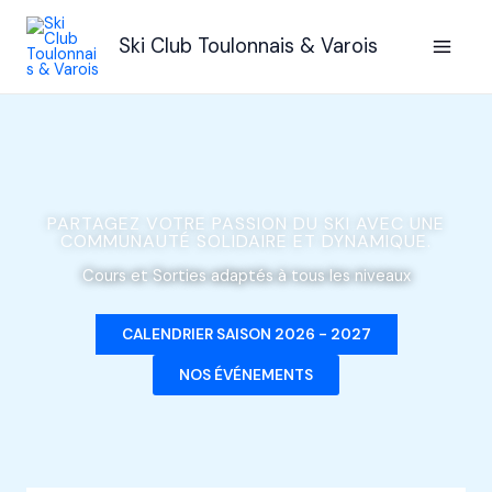
Aller
au
Ski Club Toulonnais & Varois
contenu
PARTAGEZ VOTRE PASSION DU SKI AVEC UNE
COMMUNAUTÉ SOLIDAIRE ET DYNAMIQUE.
Cours et Sorties adaptés à tous les niveaux
CALENDRIER SAISON 2026 - 2027
NOS ÉVÉNEMENTS