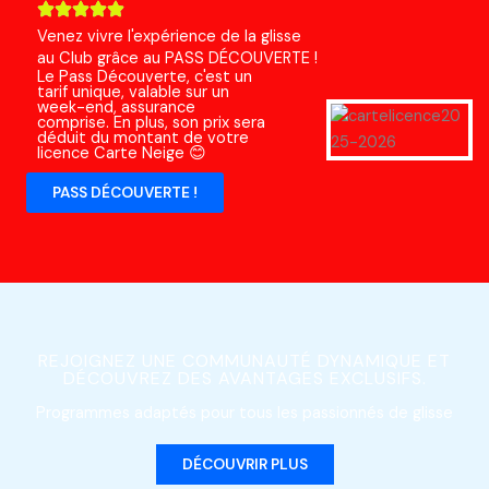
Venez vivre l'expérience de la glisse
au Club grâce au PASS DÉCOUVERTE !
Le Pass Découverte, c'est un
tarif unique, valable sur un
week-end, assurance
comprise. En plus, son prix sera
déduit du montant de votre
licence Carte Neige 😊
PASS DÉCOUVERTE !
REJOIGNEZ UNE COMMUNAUTÉ DYNAMIQUE ET
DÉCOUVREZ DES AVANTAGES EXCLUSIFS.
Programmes adaptés pour tous les passionnés de glisse
DÉCOUVRIR PLUS