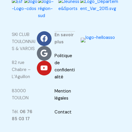
F
G
Y
SKI CLUB
En savoir
a
o
o
TOULONNAI
plus
c
o
u
S & VAROIS
e
g
t
Politique
b
l
u
82 rue
de
o
e
b
Chabre –
confidenti
o
e
L’Aguillon
alité
k
83000
Mention
TOULON
légales
Tél.
06 76
Contact
85 03 17