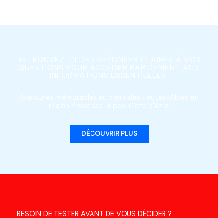
RETROUVEZ ICI DES RÉPONSES CLAIRES À VOS
QUESTIONS POUR ACCÉDER RAPIDEMENT AUX
INFORMATIONS ESSENTIELLES.
Aventures mémorables au cœur des Hautes-Alpes en
région Provence-Alpes-Côte d'Azur.
DÉCOUVRIR PLUS
BESOIN DE TESTER AVANT DE VOUS DÉCIDER ?